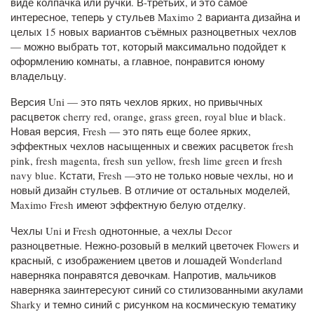
виде колпачка или ручки. В-третьих, и это самое
интересное, теперь у стульев Maximo 2 варианта дизайна и
целых 15 новых вариантов съёмных разноцветных чехлов
— можно выбрать тот, который максимально подойдет к
оформлению комнаты, а главное, понравится юному
владельцу.
Версия Uni — это пять чехлов ярких, но привычных
расцветок cherry red, orange, grass green, royal blue и black.
Новая версия, Fresh — это пять еще более ярких,
эффектных чехлов насыщенных и свежих расцветок fresh
pink, fresh magenta, fresh sun yellow, fresh lime green и fresh
navy blue. Кстати, Fresh —это не только новые чехлы, но и
новый дизайн стульев. В отличие от остальных моделей,
Maximo Fresh имеют эффектную белую отделку.
Чехлы Uni и Fresh однотонные, а чехлы Decor
разноцветные. Нежно-розовый в мелкий цветочек Flowers и
красный, с изображением цветов и лошадей Wonderland
наверняка понравятся девочкам. Напротив, мальчиков
наверняка заинтересуют синий со стилизованными акулами
Sharky и темно синий с рисунком на космическую тематику