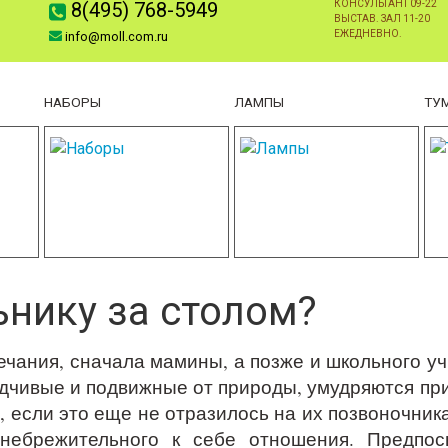
8(495) 768-5949
КОНСУЛЬТАНТ 09-22
ВЫСТАВ. ЗАЛ 11-20
ЕЖЕДНЕВНО.
info@moll.com.ru
НАБОРЫ
ЛАМПЫ
ТУ
ьнику за столом?
ния, сначала мамины, а позже и школьного учит
сидчивые и подвижные от природы, умудряются п
, если это еще не отразилось на их позвоночник
небрежительного к себе отношения. Предпос