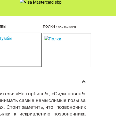
МБЫ
ПОЛКИ
И АКСЕССУАРЫ
еля: «Не горбись!», «Сиди ровно!»
ринимать самые немыслимые позы за
ах. Стоит заметить, что позвоночник
ылки к искривлению позвоночника