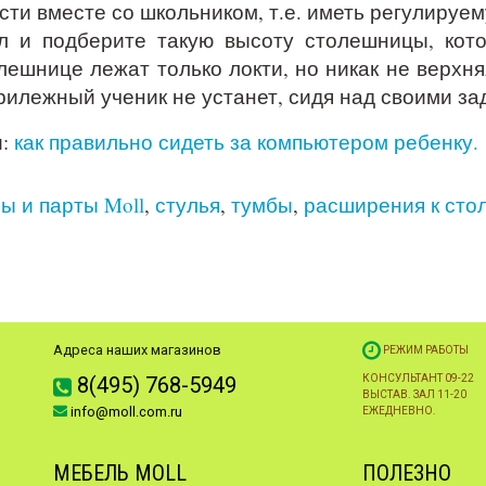
сти вместе со школьником, т.е. иметь регулируе
л и подберите такую высоту столешницы, кото
лешнице лежат только локти, но никак не верхн
рилежный ученик не устанет, сидя над своими за
и:
как правильно сидеть за компьютером ребенку.
ы и парты Moll
,
стулья
,
тумбы
,
расширения к сто
Адреса наших магазинов
РЕЖИМ РАБОТЫ
8(495) 768-5949
КОНСУЛЬТАНТ 09-22
ВЫСТАВ. ЗАЛ 11-20
info@moll.com.ru
ЕЖЕДНЕВНО.
МЕБЕЛЬ MOLL
ПОЛЕЗНО