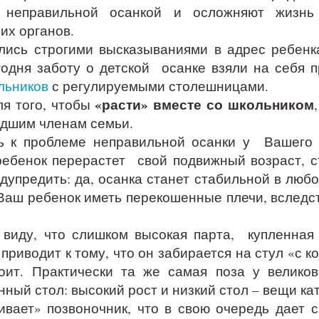
с неправильной осанкой и осложняют жизнь
их органов.
лись строгими высказываниями в адрес ребенк
годня заботу о детской осанке взяли на себя 
льников
с регулируемыми столешницами.
«расти» вместе со школьником
 того, чтобы
адшим членам семьи.
ь к проблеме неправильной осанки у Вашего 
ребенок перерастет свой подвижный возраст, ст
дупредить: да, осанка станет стабильной в любом
 Ваш ребенок иметь перекошенные плечи, вследс
 виду, что слишком высокая парта, купленная
приводит к тому, что он забирается на стул «с к
оит. Практически та же самая поза у велико
нный стол: высокий рост и низкий стол – вещи к
чивает» позвоночник, что в свою очередь дает 