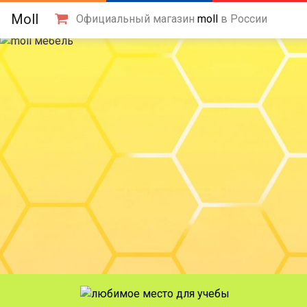
Moll
Официальный магазин
moll
в России